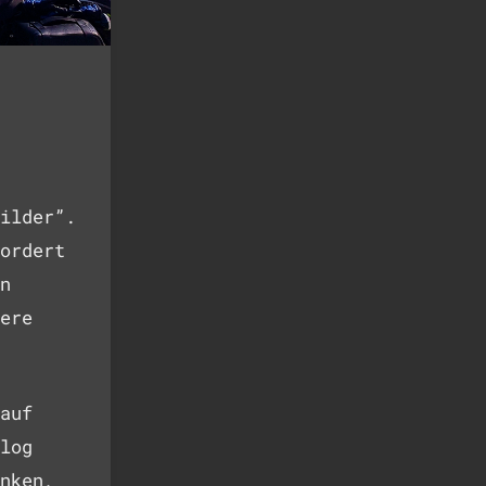
ilder”.
ordert
n
ere
auf
log
nken,