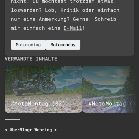
nicht. Du möchtest trotzdem etwas
loswerden? Lob, Kritik oder einfach
nur eine Anmerkung? Gerne! Schreib
mir einfach eine
E-Mail
!
Motomontag
Motomonday
VERWANDTE INHALTE
#MotoMontag (32)
#MotoMontag (3
<
UberBlogr Webring
>