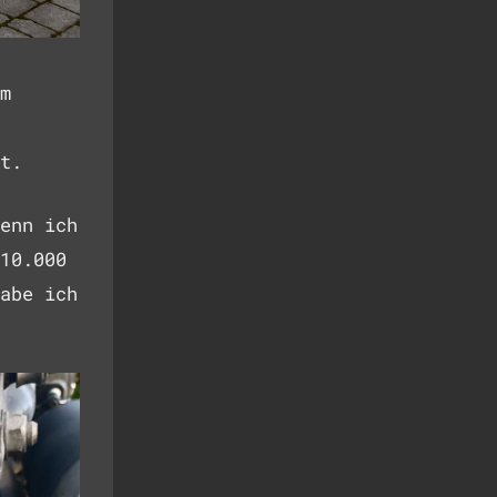
m
t.
enn ich
10.000
abe ich