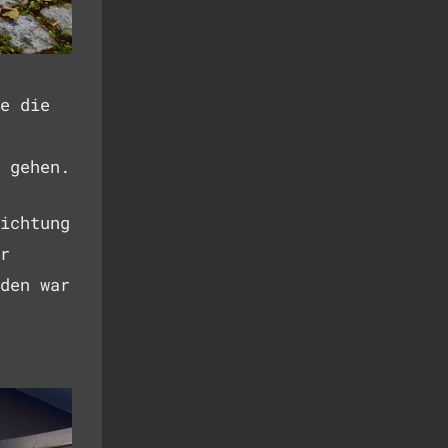
e die
 gehen.
ichtung
r
den war