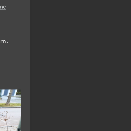
ne
rn.