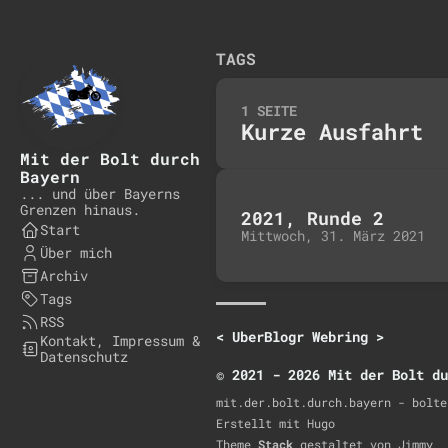
TAGS
1 SEITE
Kurze Ausfahrt
Mit der Bolt durch
Bayern
... und über Bayerns
Grenzen hinaus.
2021, Runde 2
Start
Mittwoch, 31. März 2021
Über mich
Archiv
Tags
RSS
<
UberBlogr Webring
>
Kontakt, Impressum &
Datenschutz
© 2021 - 2026 Mit der Bolt du
mit.der.bolt.durch.bayern - bolte
Erstellt mit
Hugo
Theme
Stack
gestaltet von
Jimmy