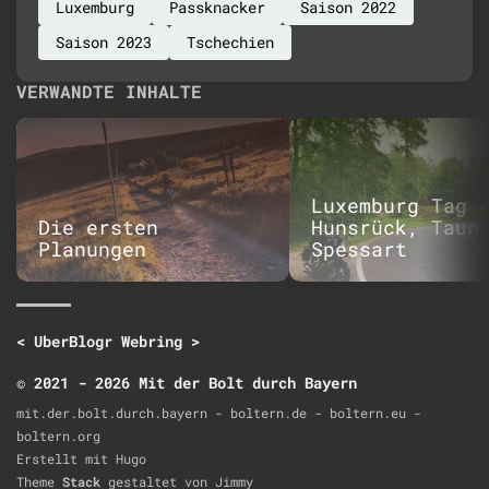
Luxemburg
Passknacker
Saison 2022
Saison 2023
Tschechien
VERWANDTE INHALTE
Luxemburg Tag 
Die ersten
Hunsrück, Taun
Planungen
Spessart
<
UberBlogr Webring
>
© 2021 - 2026 Mit der Bolt durch Bayern
mit.der.bolt.durch.bayern - boltern.de - boltern.eu -
boltern.org
Erstellt mit
Hugo
Theme
Stack
gestaltet von
Jimmy