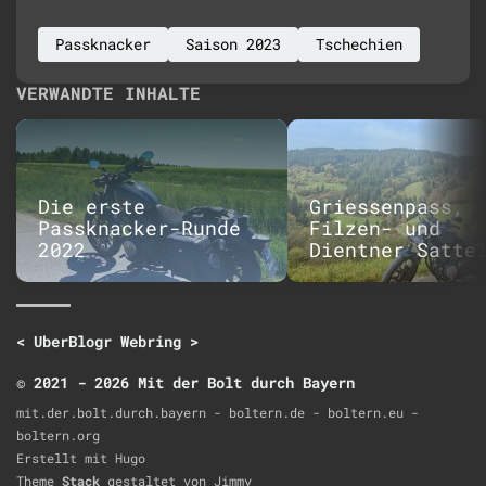
Passknacker
Saison 2023
Tschechien
VERWANDTE INHALTE
Die erste
Griessenpass,
Passknacker-Runde
Filzen- und
2022
Dientner Satte
<
UberBlogr Webring
>
© 2021 - 2026 Mit der Bolt durch Bayern
mit.der.bolt.durch.bayern - boltern.de - boltern.eu -
boltern.org
Erstellt mit
Hugo
Theme
Stack
gestaltet von
Jimmy