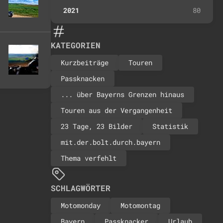
2021
80
KATEGORIEN
Kurzbeiträge
Touren
Passknacken
... über Bayerns Grenzen hinaus
Touren aus der Vergangenheit
23 Tage, 23 Bilder
Statistik
mit.der.bolt.durch.bayern
Thema verfehlt
SCHLAGWÖRTER
Motomonday
Motomontag
Bayern
Passknacker
Urlaub