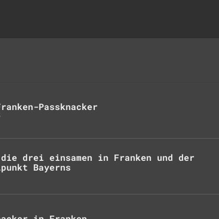
Franken-Passknacker
5
 die drei einsamen in Franken und der
lpunkt Bayerns
nacker in Franken