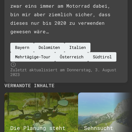
zwar eins immer am Motorrad dabei,
bin mir aber ziemlich sicher, dass
dieses nur bis 2020 zu verwenden
gewesen wäre…
Bayern
Dolomiten
Italien
Mehrtägige-Tour
Österreich
Südtirol
Zuletzt aktualisiert am Donnerstag, 3. August
2023
VERWANDTE INHALTE
Die Planung steht
Sehnsucht